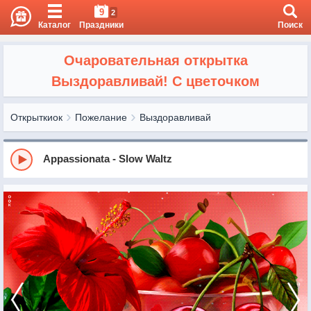
9
2
Каталог
Праздники
Поиск
Очаровательная открытка
Выздоравливай! С цветочком
Открыткиок
Пожелание
Выздоравливай
Appassionata - Slow Waltz