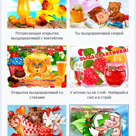
Потрясающая открытка
Ты выздоравливай скорей
выздоравливай с коктейлом
Открытка выздоравливай со
У аптеки ты не стой - Набирайся
стихами
сил и в строй