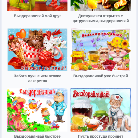
Выздоравливай мой друг
Движущаяся открытка с
цитрусовыми, выздоравливай
Забота лучше чем всякие
Выздоравливай уже быстрей
лекарства
Выздоравливай быстрее
Пусть простуда пройдет