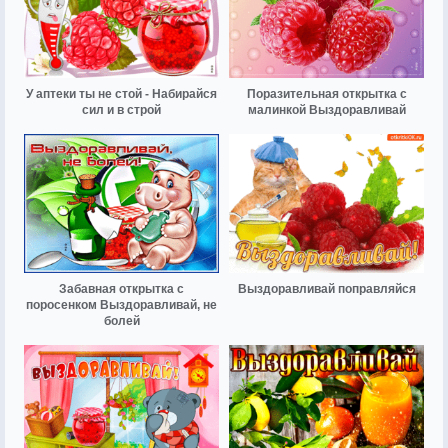
У аптеки ты не стой - Набирайся
Поразительная открытка с
сил и в строй
малинкой Выздоравливай
Забавная открытка с
Выздоравливай поправляйся
поросенком Выздоравливай, не
болей