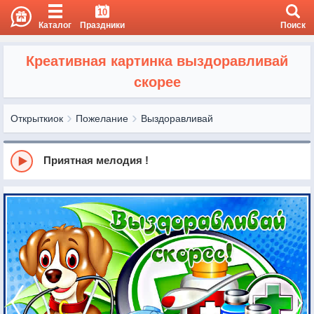
10
Каталог
Праздники
Поиск
Креативная картинка выздоравливай
скорее
Открыткиок
Пожелание
Выздоравливай
Приятная мелодия !