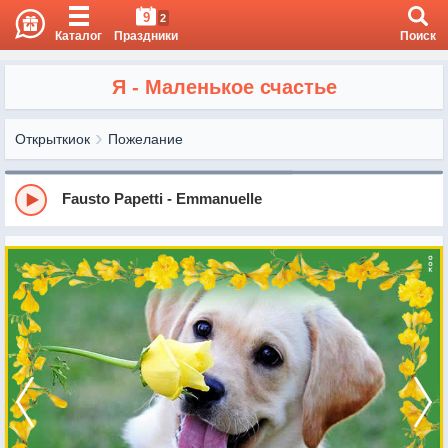
9
2
Каталог
Праздники
Поиск
Я - Маленькое счастье
Открыткиок
Пожелание
Fausto Papetti - Emmanuelle