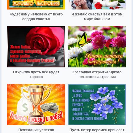
Чудесному человеку от всего
Я желаю счастья вам в этом
сердца счастья
мире большом
Открытка пусть всё будет
Красочная открытка Яркого
хорошо
летненго настроения
Пожелания успехов
Пусть ветер перемен принесёт