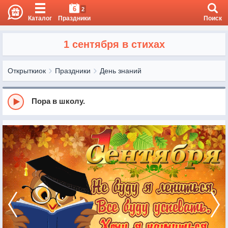
6
2
Каталог
Праздники
Поиск
1 сентября в стихах
Открыткиок
Праздники
День знаний
Пора в школу.