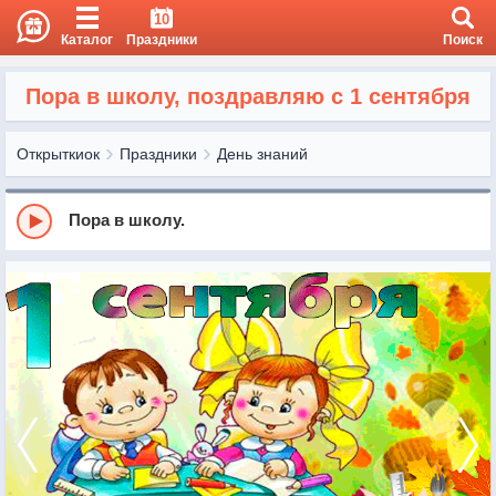
10
Каталог
Праздники
Поиск
Пора в школу, поздравляю с 1 сентября
Открыткиок
Праздники
День знаний
Пора в школу.