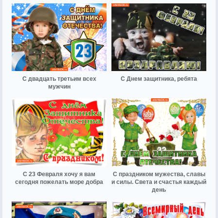
С двадцать третьим всех
С Днем защитника, ребята
мужчин
С 23 Февраля хочу я вам
С праздником мужества, славы
сегодня пожелать море добра
и силы. Света и счастья каждый
день