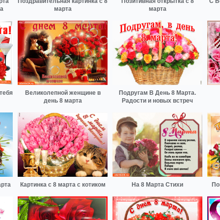
рта
Поздравительная картинка с 8
Позитивная открытка с 8
С В
а
марта
марта
тебя
Великолепной женщине в
Подругам В День 8 Марта.
день 8 марта
Радости и новых встреч
арта
Картинка с 8 марта с котиком
На 8 Марта Стихи
По