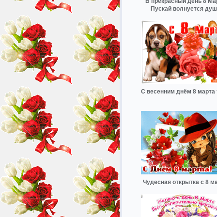
В прекрасный день 8 Ма
Пускай волнуется душ
С весенним днём 8 марта 
Чудесная открытка с 8 м