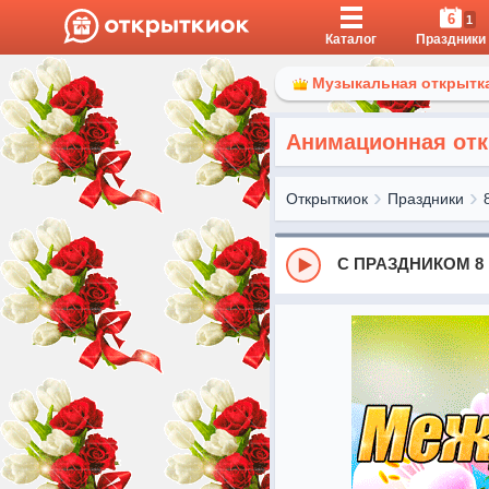
6
1
Каталог
Праздники
Музыкальная открытка
Анимационная отк
Открыткиок
Праздники
С ПРАЗДНИКОМ 8