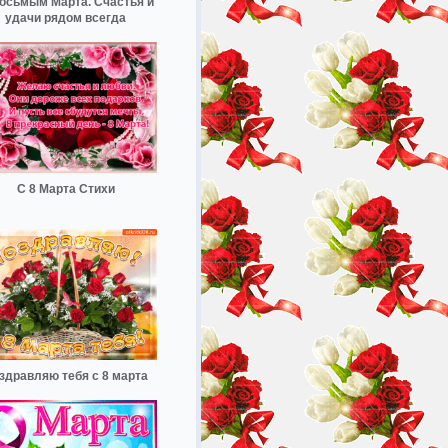
осьмым Марта. Счастья и
удачи рядом всегда
С 8 Марта Стихи
здравляю тебя с 8 марта