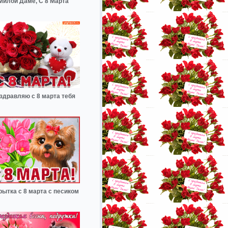
Милой Даме, С 8 Марта
здравляю с 8 марта тебя
рытка с 8 марта с песиком