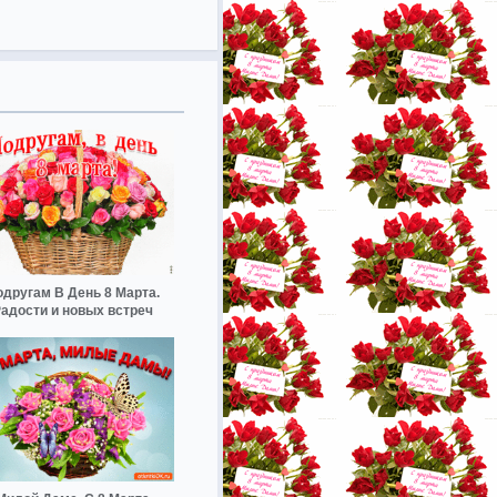
одругам В День 8 Марта.
адости и новых встреч