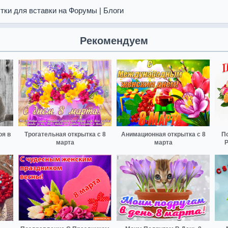
тки для вставки на Форумы | Блоги
Рекомендуем
оя в
Трогательная открытка с 8
Анимационная открытка с 8
П
марта
марта
Р