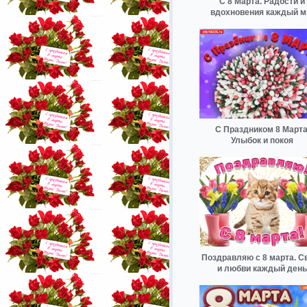
С 8 Марта. Радости и
вдохновения каждый м
С Праздником 8 Марта
Улыбок и покоя
Поздравляю с 8 марта. С
и любви каждый день