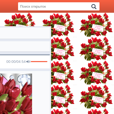
00:00
/
04:54