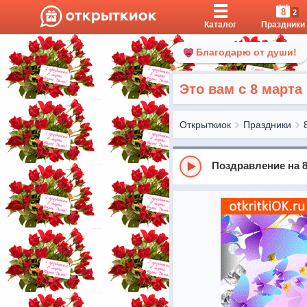
8
2
Каталог
Праздники
Благодарю от души!
Это вам с 8 марта
Открыткиок
Праздники
Поздравление на 