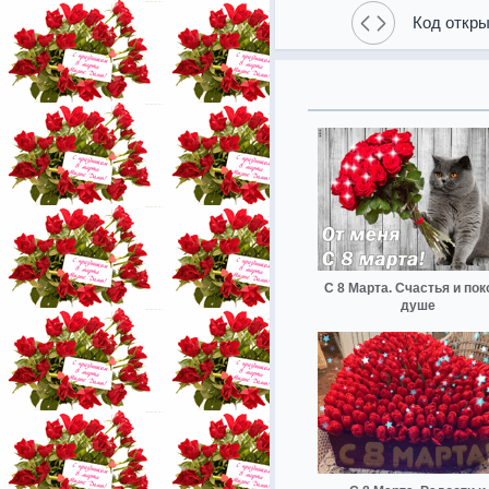
Код откры
С 8 Марта. Счастья и пок
душе