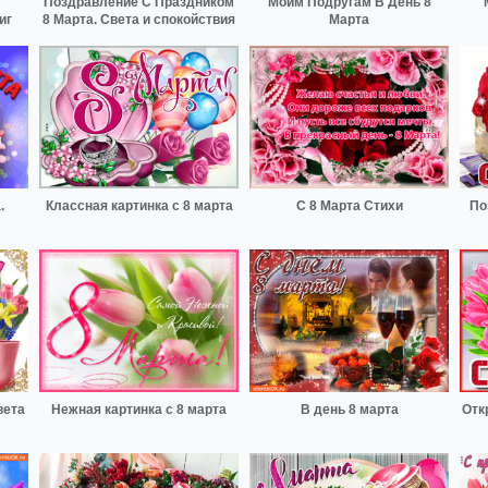
Поздравление С Праздником
Моим Подругам В День 8
иг
8 Марта. Света и спокойствия
Марта
.
Классная картинка с 8 марта
С 8 Марта Стихи
По
вета
Нежная картинка с 8 марта
В день 8 марта
Отк