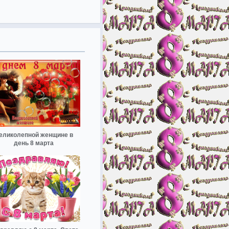
еликолепной женщине в
день 8 марта