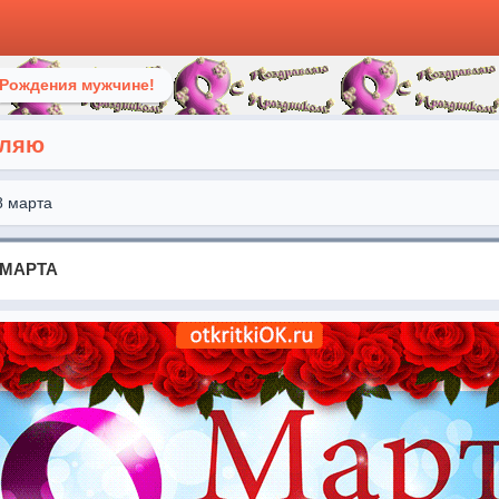
 Рождения мужчине!
вляю
8 марта
 МАРТА