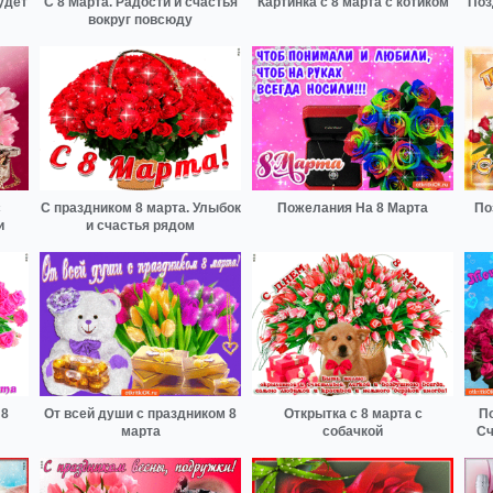
удет
С 8 Марта. Радости и счастья
Картинка с 8 марта с котиком
Поз
вокруг повсюду
с
С праздником 8 марта. Улыбок
Пожелания На 8 Марта
По
и
и счастья рядом
 8
От всей души с праздником 8
Открытка с 8 марта с
П
марта
собачкой
Сч