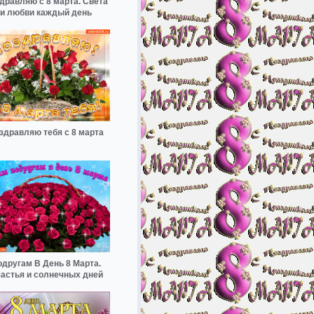
дравляю с 8 марта. Света
и любви каждый день
здравляю тебя с 8 марта
одругам В День 8 Марта.
астья и солнечных дней