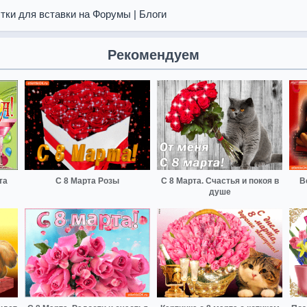
тки для вставки на Форумы | Блоги
Рекомендуем
та
С 8 Марта Розы
С 8 Марта. Счастья и покоя в
В
душе