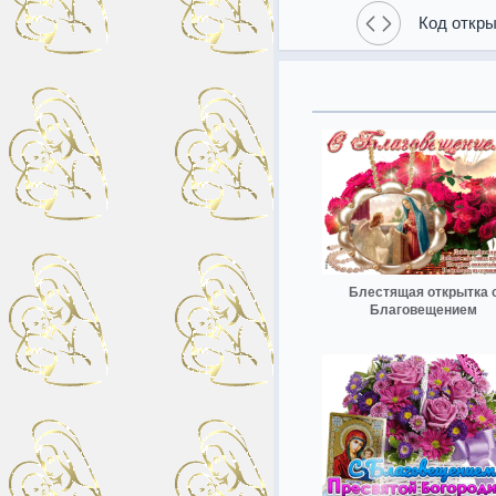
Код откры
Блестящая открытка 
Благовещением