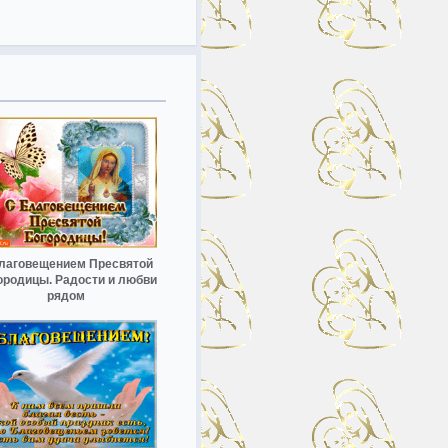
лаговещением Пресвятой
ородицы. Радости и любви
рядом