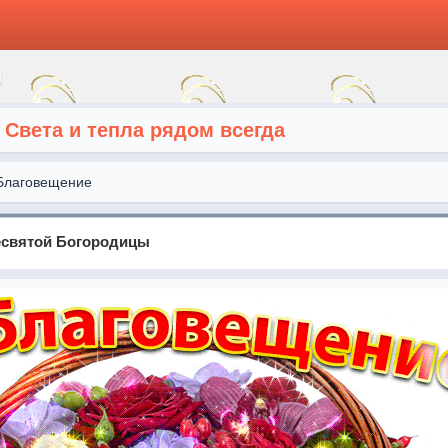
 Света и тепла рядом всегда
Благовещение
есвятой Богородицы