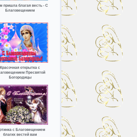
м пришла благая весть - С
Благовещением
Красочная открытка с
аговещением Пресвятой
Богородицы
ртинка с Благовещением
благих вестей вам