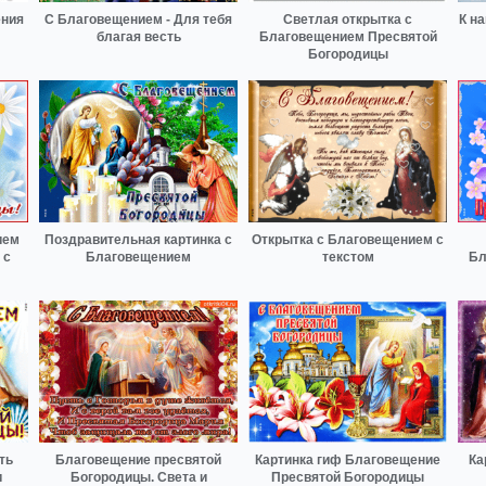
ения
С Благовещением - Для тебя
Светлая открытка с
К на
благая весть
Благовещением Пресвятой
Богородицы
ием
Поздравительная картинка с
Открытка с Благовещением с
 с
Благовещением
текстом
Бл
ть
Благовещение пресвятой
Картинка гиф Благовещение
Ка
и
Богородицы. Света и
Пресвятой Богородицы