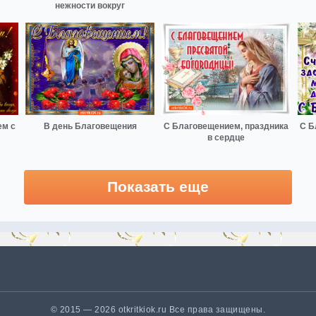
нежности вокруг
ем с
В день Благовещения
С Благовещением, праздника
С Б
в сердце
Показать еще
© 2015 — 2026 otkritkiok.ru Все права защищены.