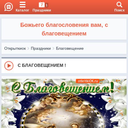
7
1
Каталог
Праздники
Поиск
Божьего благословения вам, с
благовещением
Открыткиок
Праздники
Благовещение
С БЛАГОВЕЩЕНИЕМ !