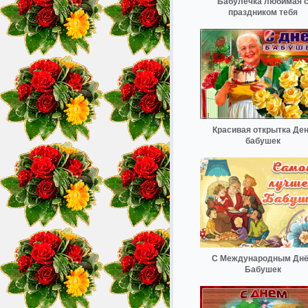
Бабулечка любимая 
праздником тебя
Красивая открытка Де
бабушек
С Международным Дн
Бабушек