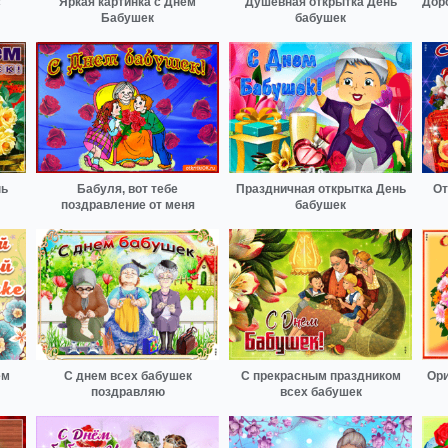
с
Яркая картинка с Днем
Душевная открытка День
Дор
Бабушек
бабушек
нь
Бабуля, вот тебе
Праздничная открытка День
От
поздравление от меня
бабушек
ём
С днем всех бабушек
С прекрасным праздником
Ори
поздравляю
всех бабушек