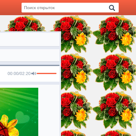
00:00
/
02:20