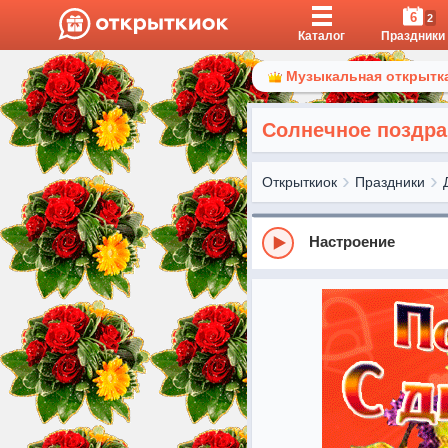
6
2
Каталог
Праздники
Музыкальная открытка
Солнечное поздра
Открыткиок
Праздники
Настроение