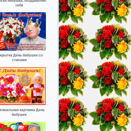
огая бабушка, поздравляю
тебя
крытка День бабушек со
стихами
гинальная картинка День
бабушек