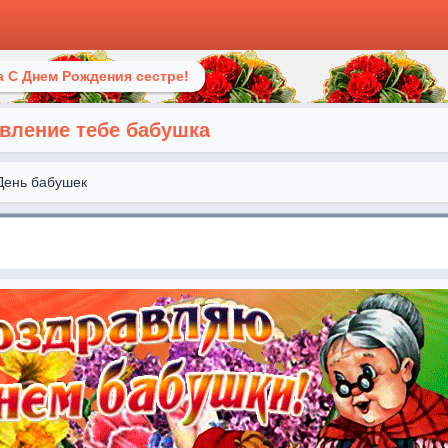
 С Днем Рождения сестре!
вление тебе бабушка
День бабушек