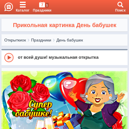
7
1
Каталог
Праздники
Поиск
Прикольная картинка День бабушек
Открыткиок
Праздники
День бабушек
от всей души! музыкальная открытка