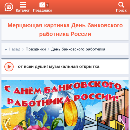
6
2
Каталог
Праздники
Поиск
Мерцающая картинка День банковского
работника России
Назад
Праздники
День банковского работника
от всей души! музыкальная открытка