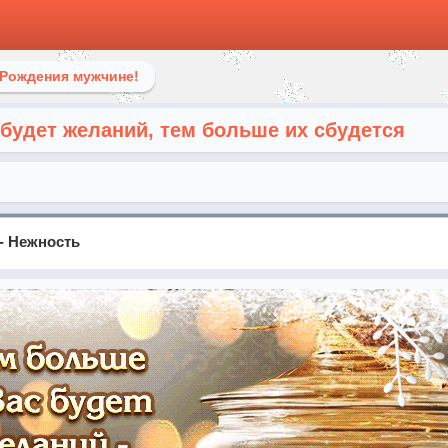
 Рождения мужчине!
 будет желаний, тем больше их сбудется
- Нежность