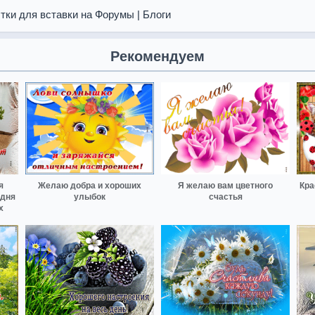
тки для вставки на Форумы | Блоги
Рекомендуем
я
Желаю добра и хороших
Я желаю вам цветного
Кра
одня
улыбок
счастья
х