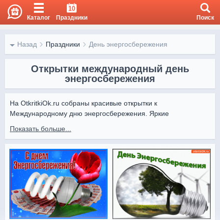
10
Каталог
Праздники
Поиск
Назад
Праздники
День энергосбережения
Открытки международный день
энергосбережения
На OtkritkiOk.ru собраны красивые открытки к 
Международному дню энергосбережения. Яркие 
изображения и добрые пожелания помогут подчеркнуть 
Показать больше...
важность заботы об экологии и сохранении ресурсов.

На Otkritki Ok вы найдёте открытки, которые можно 
бесплатно скачать и отправить коллегам, друзьям и близким. 
Делитесь вдохновляющими картинками и напоминаниями о 
бережном отношении к природе.