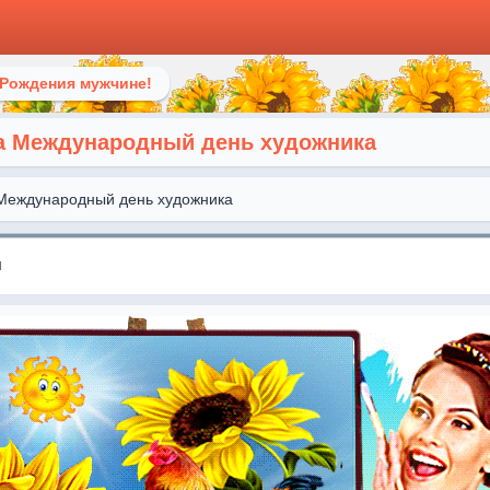
 Рождения мужчине!
а Международный день художника
Международный день художника
я