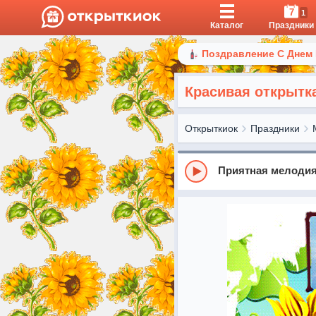
7
1
Каталог
Праздники
Поздравление С Днем
Красивая открытк
Открыткиок
Праздники
Приятная мелоди