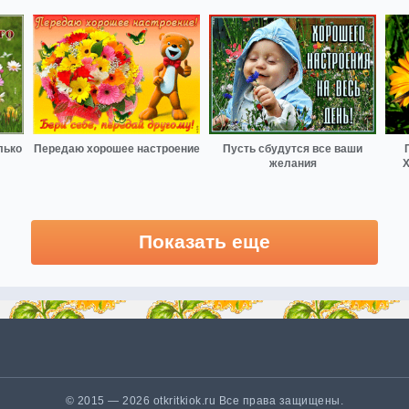
лько
Передаю хорошее настроение
Пусть сбудутся все ваши
желания
Х
Показать еще
© 2015 — 2026 otkritkiok.ru Все права защищены.