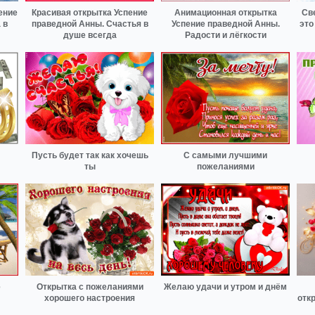
ение
Красивая открытка Успение
Анимационная открытка
Св
 в
праведной Анны. Счастья в
Успение праведной Анны.
это
душе всегда
Радости и лёгкости
Пусть будет так как хочешь
С самыми лучшими
ты
пожеланиями
е
Открытка с пожеланиями
Желаю удачи и утром и днём
хорошего настроения
отк