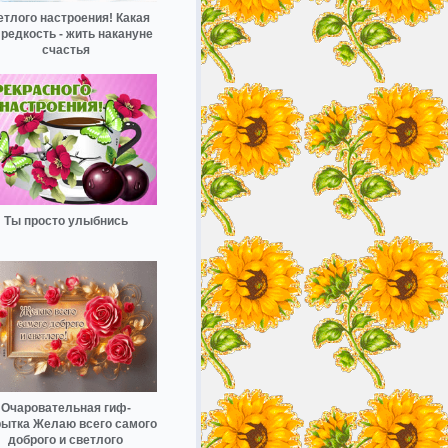
етлого настроения! Какая
 редкость - жить накануне
счастья
Ты просто улыбнись
Очаровательная гиф-
рытка Желаю всего самого
доброго и светлого