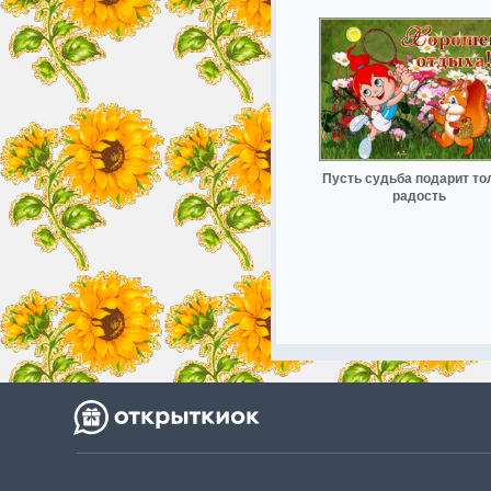
Пусть судьба подарит то
радость