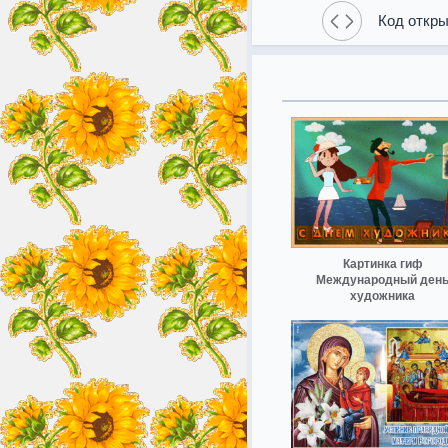
Код откры
Картинка гиф
Международный ден
художника