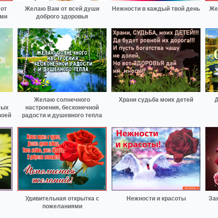
от
Желаю Вам от всей души
Нежности в каждый твой день
Же
ами
доброго здоровья
Желаю солнечного
Храни судьба моих детей
Д
лых
настроения, бесконечной
воей
радости и душевного тепла
Удивительная открытка с
Нежности и красоты
За
пожеланиями