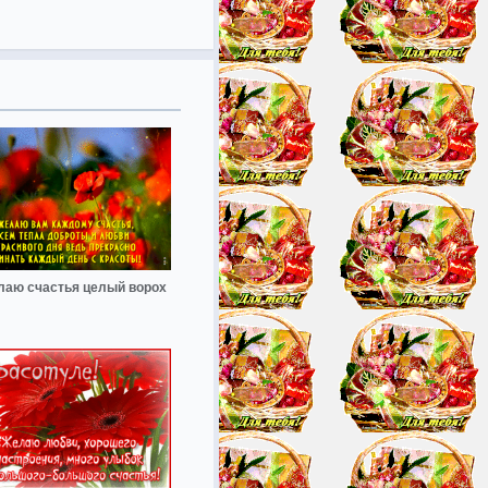
аю счастья целый ворох