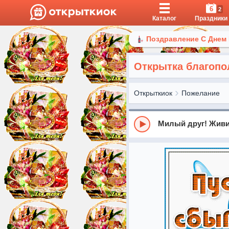
6
2
Каталог
Праздники
Поздравление С Днем
Открытка благопо
Открыткиок
Пожелание
Милый друг! Живи