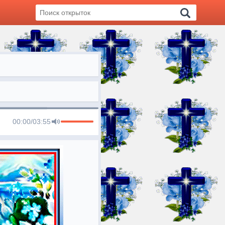
00:00
/
03:55