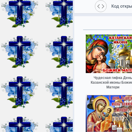
Код откры
Чудесная гифка День
Казанской иконы Божи
Матери