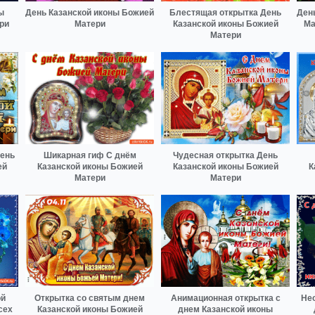
ы
День Казанской иконы Божией
Блестящая открытка День
Ден
ри
Матери
Казанской иконы Божией
Ма
Матери
День
Шикарная гиф С днём
Чудесная открытка День
ей
Казанской иконы Божией
Казанской иконы Божией
К
Матери
Матери
ой
Открытка со святым днем
Анимационная открытка с
Не
сех
Казанской иконы Божией
днем Казанской иконы