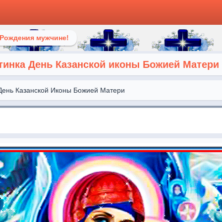
 Рождения мужчине!
тинка День Казанской иконы Божией Матери
День Казанской Иконы Божией Матери