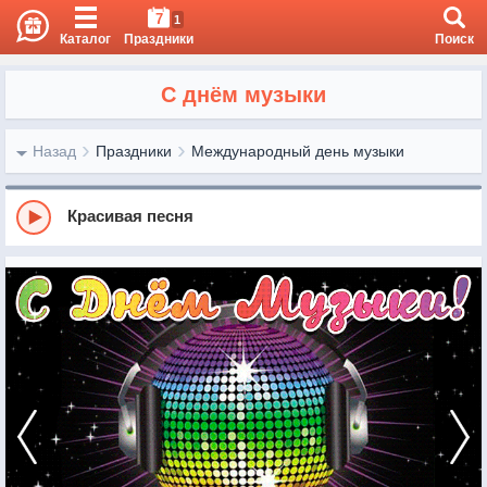
7
1
Каталог
Праздники
Поиск
С днём музыки
Назад
Праздники
Международный день музыки
Красивая песня