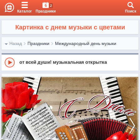
6
2
Каталог
Праздники
Поиск
Картинка с днем музыки с цветами
Назад
Праздники
Международный день музыки
от всей души! музыкальная открытка