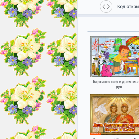
Код откры
Картинка гиф с днем мы
рук