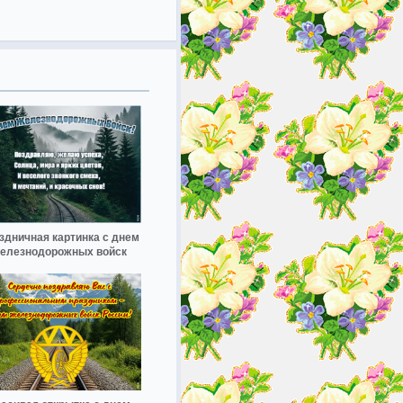
здничная картинка с днем
елезнодорожных войск