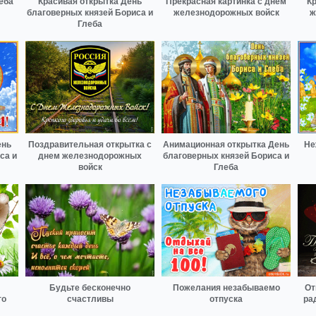
еба
Красивая открытка День
Прекрасная картинка с днем
Кр
благоверных князей Бориса и
железнодорожных войск
ж
Глеба
ень
Поздравительная открытка с
Анимационная открытка День
Не
са и
днем железнодорожных
благоверных князей Бориса и
войск
Глеба
Будьте бесконечно
Пожелания незабываемо
От
го
счастливы
отпуска
ра