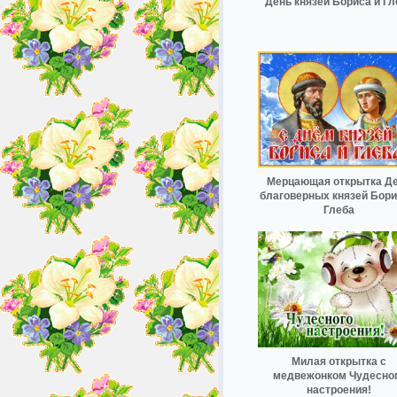
День князей Бориса и Гл
Мерцающая открытка Д
благоверных князей Бори
Глеба
Милая открытка с
медвежонком Чудесно
настроения!