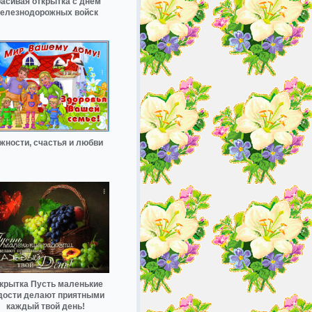
асивая открытка с днем
елезнодорожных войск
жности, счастья и любви
крытка Пусть маленькие
дости делают приятными
каждый твой день!