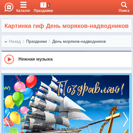
7
1
Каталог
Праздники
Поиск
Картинка гиф День моряков-надводников
Назад
Праздники
День моряков-надводников
Нежная музыка