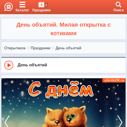
8
2
Каталог
Праздники
Поиск
День объятий. Милая открытка с
котиками
Открыткиок
Праздники
День объятий
День объятий