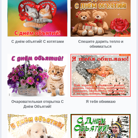
С днём объятий! С котятами
Спешите дарить тепло и
обниматься
Очаровательная открытка С
Я тебя обнимаю
Днём Объятий!