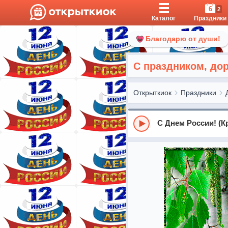
6
2
Каталог
Праздники
Благодарю от души!
С праздником, до
Открыткиок
Праздники
С Днем России! (К