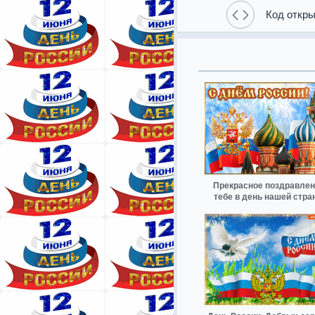
Код откры
Прекрасное поздравле
тебе в день нашей стра