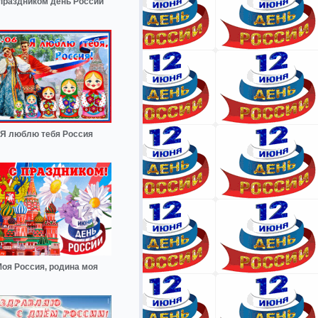
праздником день России
Я люблю тебя Россия
оя Россия, родина моя