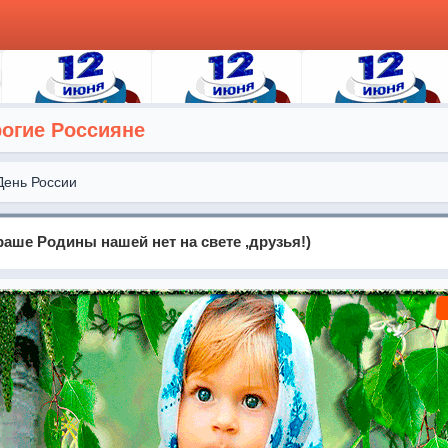
рогие Россияне
День России
раше Родины нашей нет на свете ,друзья!)