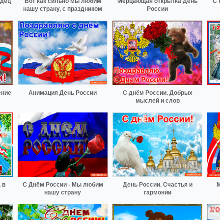
рдец
Вот как сильно мы любим
Мерцающая открытка День
С 
нашу страну, с праздником
России
ение
Анимация День России
С днём России. Добрых
мыслей и слов
 в
С Днём России - Мы любим
День России. Счастья и
М
нашу страну
гармонии