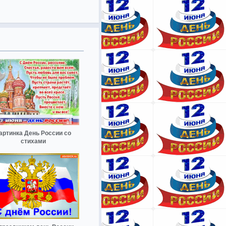
артинка День России со
стихами