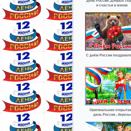
День России. Добрых се
и счастья в жизни
С днём России поздравл
Оригинальная открытка
день России , березы