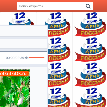
00:00
/
02:39