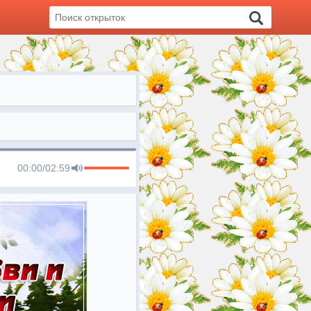
00:00
/
02:59