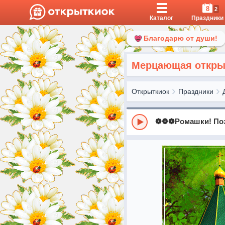
8
2
Каталог
Праздники
Благодарю от души!
Мерцающая открыт
Открыткиок
Праздники
❁❁❁Ромашки! Поз