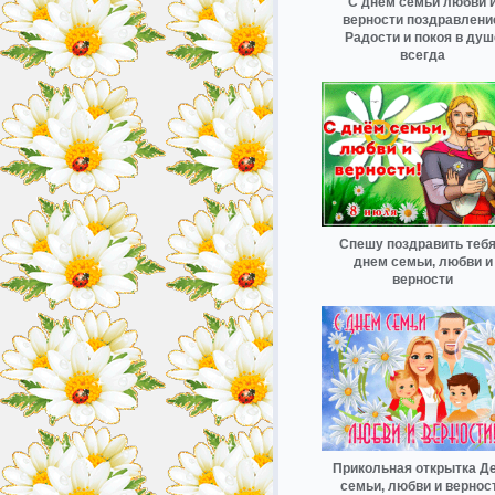
С днём семьи любви 
верности поздравлени
Радости и покоя в душ
всегда
Спешу поздравить тебя
днем семьи, любви и
верности
Прикольная открытка Д
семьи, любви и вернос