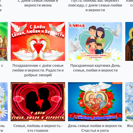
и
С днём семьи любви и
Пусть любовь вас бережет
Ани
е.
верности икона
повсюду, с днем семьи любви
с
е
и верности
 с
Поздравление с днём семьи
Праздничная картинка День
любви и верности. Радости и
семьи, любви и верности
добрых эмоций
ень
Семья, любовь и верность -
День семьи любви и верности.
Же
ти
это главное
Счастья и уюта