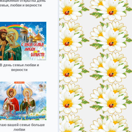
мационная открытка День
емьи, любви и верности
В день семьи любви и
верности
лаю вашей семье больше
любви