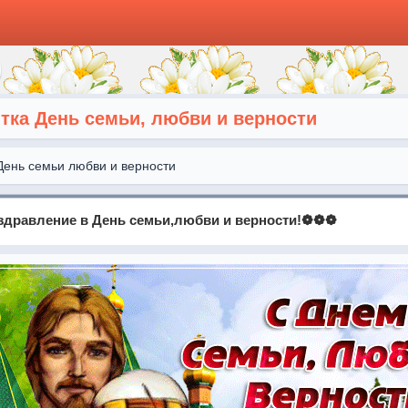
ка День семьи, любви и верности
День семьи любви и верности
дравление в День семьи,любви и верности!❁❁❁