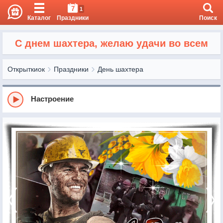
7
1
Каталог
Праздники
Поиск
С днем шахтера, желаю удачи во всем
Открыткиок
Праздники
День шахтера
Настроение