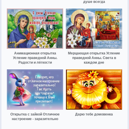
душе всегда
Анимационная открытка
Мерцающая открытка Успение
Успение праведной Анны.
праведной Анны. Света в
Радости и лёгкости
каждом дне
Открытка с зайкой Отличное
Дарю тебе домовенка
настроение - заразительно