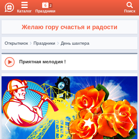
6
2
Каталог
Праздники
Поиск
Желаю гору счастья и радости
Открыткиок
Праздники
День шахтера
Приятная мелодия !