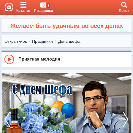
8
2
Каталог
Праздники
Поиск
Желаем быть удачным во всех делах
Открыткиок
Праздники
День шефа
Приятная мелодия