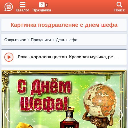
7
1
Каталог
Праздники
Поиск
Картинка поздравление с днем шефа
Открыткиок
Праздники
День шефа
Роза - королева цветов. Красивая музыка, релакс, саксофон