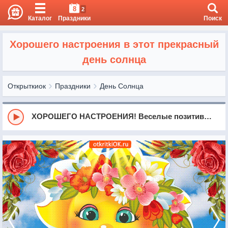
8
2
Каталог
Праздники
Поиск
Хорошего настроения в этот прекрасный
день солнца
Открыткиок
Праздники
День Солнца
ХОРОШЕГО НАСТРОЕНИЯ! Веселые позитивные пожелания для друзей