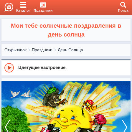
10
Каталог
Праздники
Поиск
Мои тебе солнечные поздравления в
день солнца
Открыткиок
Праздники
День Солнца
Цветущее настроение.