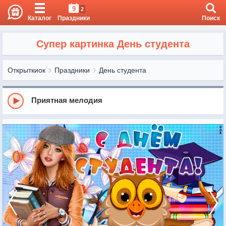
9
2
Каталог
Праздники
Поиск
Супер картинка День студента
Открыткиок
Праздники
День студента
Приятная мелодия