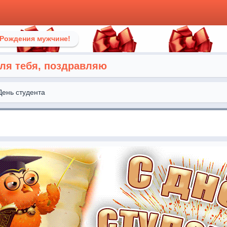
 Рождения мужчине!
для тебя, поздравляю
День студента