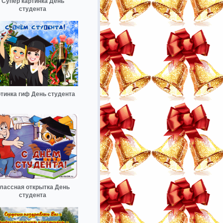
Супер картинка День
студента
тинка гиф День студента
лассная открытка День
студента