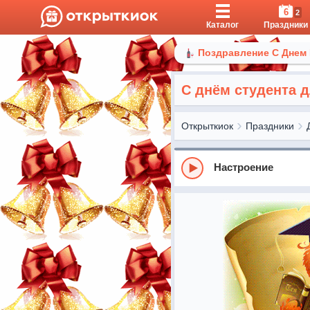
6
2
Каталог
Праздники
Поздравление С Днем
С днём студента 
Открыткиок
Праздники
Настроение