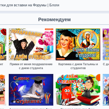
тки для вставки на Форумы | Блоги
Рекомендуем
нт
Прими от меня поздравление
Картинка с днем Татьяны и
С дн
с днем студента
студентов