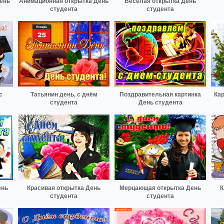
ень
Анимационная открытка День
Веселая открытка День
студента
студента
с
Татьянин день, с днём
Поздравительная картинка
Кар
студента
День студента
ень
Красивая открытка День
Мерцающая открытка День
К
студента
студента