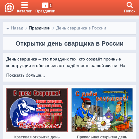
7
1
Каталог
Праздники
Поиск
Назад
Праздники
День сварщика в России
Открытки день сварщика в России
День сварщика – это праздник тех, кто создаёт прочные 
конструкции и обеспечивает надёжность нашей жизни. На 
сайте представлены открытки с тематическими 
Показать больше...
изображениями и искренними словами благодарности.

Красивые картинки можно отправить коллегам, друзьям и 
близким, подчеркнув их мастерство и трудолюбие.
Красивая открытка день
Прикольная открытка день