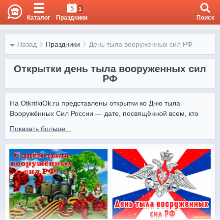
5
1
Каталог
Праздники
Поиск
Назад
Праздники
День тыла вооруженных сил РФ
Открытки день тыла вооруженных сил
РФ
На OtkritkiOk.ru представлены открытки ко Дню тыла 
Вооружённых Сил России — дате, посвящённой всем, кто 
обеспечивает армию всем необходимым.

Показать больше...
Открытки от Otkritki Ok помогут выразить благодарность 
труженикам тыла за их важный вклад и поздравить их с 
профессиональным праздником.