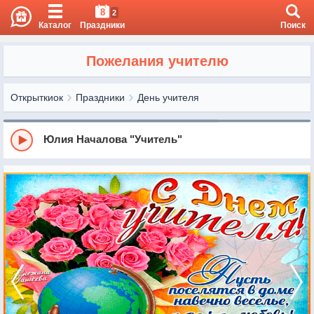
8
2
Каталог
Праздники
Поиск
Пожелания учителю
Открыткиок
Праздники
День учителя
Юлия Началова "Учитель"