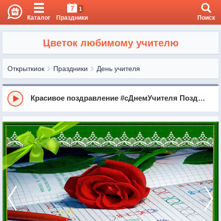
7
1
Каталог
Праздники
Поиск
Цветок любимому учителю
Открыткиок
Праздники
День учителя
Красивое поздравление #сДнемУчителя Поздравить учителя с праздником