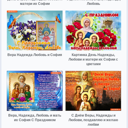
матери их Софии
Любовь
Вера Надежда Любовь и София
Картинка День Надежды,
Любови и матери их Софии с
цветами
Вера, Надежда, Любовь и мать
С Днём Веры, Надежды и
их София С Праздником
Любови, поздавляю и желаю
любви