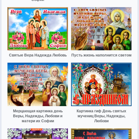
Святые Вера Надежда Любовь
Пусть жизнь наполнится светом
Мерцающая картинка день
Картинка гиф День святых
Веры, Надежды, Любови и
мучениц Веры, Надежды,
матери их Софии
Любови