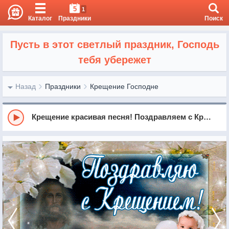
5
1
Каталог
Праздники
Поиск
Пусть в этот светлый праздник, Господь
тебя убережет
Назад
Праздники
Крещение Господне
Крещение красивая песня! Поздравляем с Крещением!