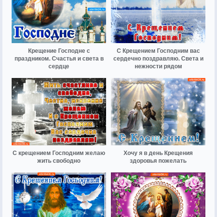
Крещение Господне с
С Крещением Господним вас
праздником. Счастья и света в
сердечно поздравляю. Света и
сердце
нежности рядом
С крещением Господним желаю
Хочу я в день Крещения
жить свободно
здоровья пожелать