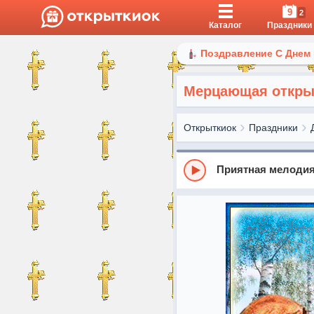
9
2
Каталог
Праздники
Поздравление С Днем
Мерцающая откры
Открыткиок
Праздники
Приятная мелодия