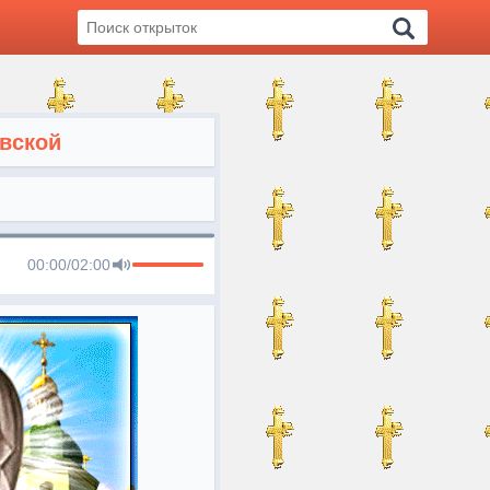
вской
00:00
/
02:00