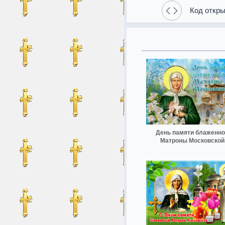
Код откры
День памяти блаженн
Матроны Московской