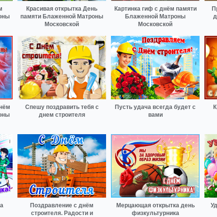
м
Красивая открытка День
Картинка гиф с днём памяти
П
оны
памяти Блаженной Матроны
Блаженной Матроны
д
Московской
Московской
днём
Спешу поздравить тебя с
Пусть удача всегда будет с
К
оны
днем строителя
вами
а
Поздравление с днём
Мерцающая открытка день
У
строителя. Радости и
физкультурника