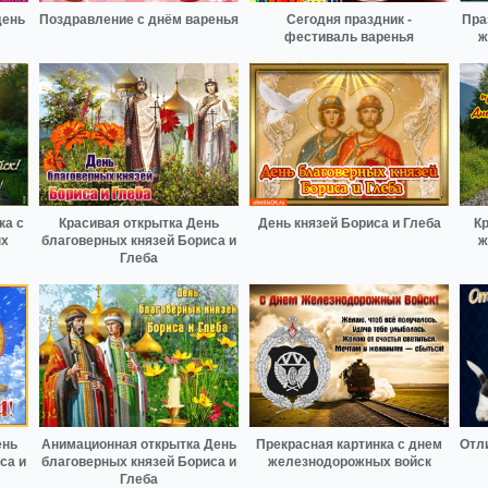
день
Поздравление с днём варенья
Сегодня праздник -
Пра
фестиваль варенья
ж
ка с
Красивая открытка День
День князей Бориса и Глеба
Кр
ых
благоверных князей Бориса и
ж
Глеба
ень
Анимационная открытка День
Прекрасная картинка с днем
Отл
са и
благоверных князей Бориса и
железнодорожных войск
Глеба