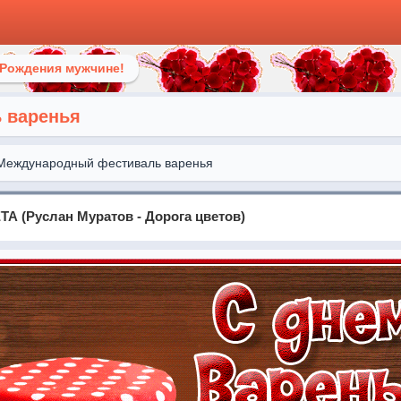
 Рождения мужчине!
ь варенья
Международный фестиваль варенья
А (Руслан Муратов - Дорога цветов)