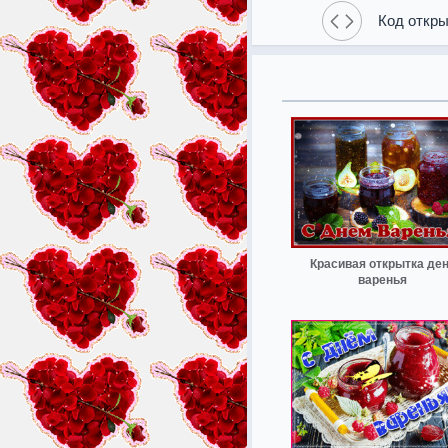
Код откры
Красивая открытка де
варенья