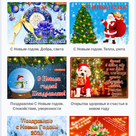
С Новым годом. Добра, света
С Новым годом. Тепла, уюта
Поздравляю С Новым годом.
Открытка здоровья и счастья в
Спокойствия, уверенности
новом году