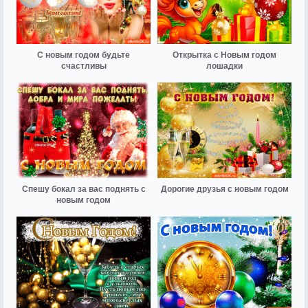
С новым годом будьте
Открытка с Новым годом
счастливы
лошадки
Спешу бокал за вас поднять с
Дорогие друзья с новым годом
новым годом