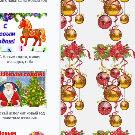
ая открытка на Новый Год
С Новым годом, милая
лошадка, тебе
скай исполнит новый год
заветные желания