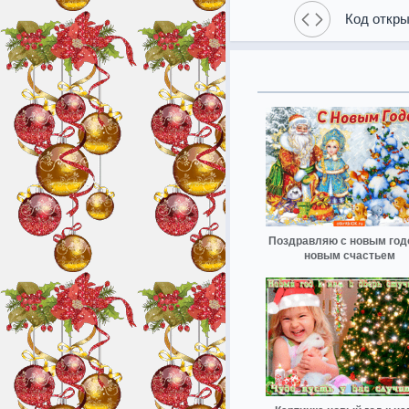
Код откры
Поздравляю с новым год
новым счастьем