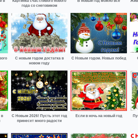
м в
Картинка счастливого нового
В новый год можно всё
Жив
года со снеговиком
вого
С новым годом достатка в
С Новым годом. Новых побед
новом году
 в
С Новым 2026! Пусть этот год
Если в ночь на новый год
Пу
и
принесет много радости