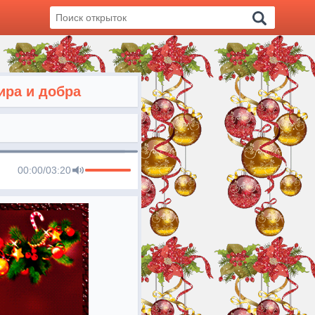
ира и добра
00:00
/
03:20