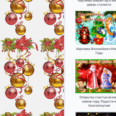
Картинка новый год к на
дверь стучится
Картинка Волшебного Но
Года
Открытка счастья всем
новом году. Радости 
благополучия