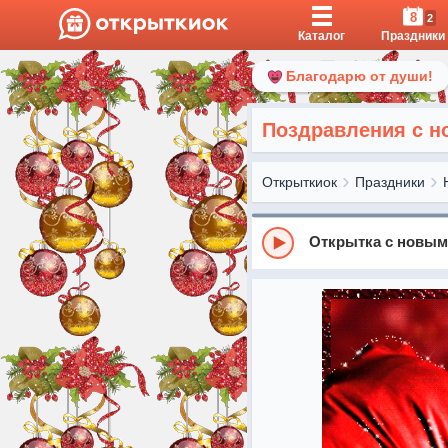
8
2
Каталог
Праздники
Благодарю от души!
Поздравления с н
Открыткиок
Праздники
Открытка с новым