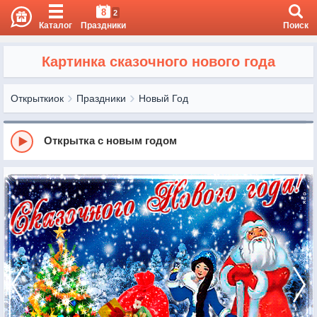
8
2
Каталог
Праздники
Поиск
Картинка сказочного нового года
Открыткиок
Праздники
Новый Год
Открытка с новым годом