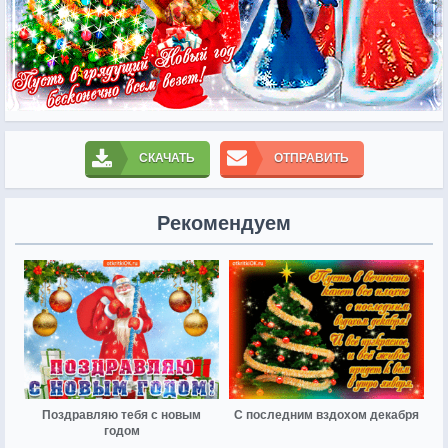
СКАЧАТЬ
ОТПРАВИТЬ
Рекомендуем
Поздравляю тебя с новым
С последним вздохом декабря
годом