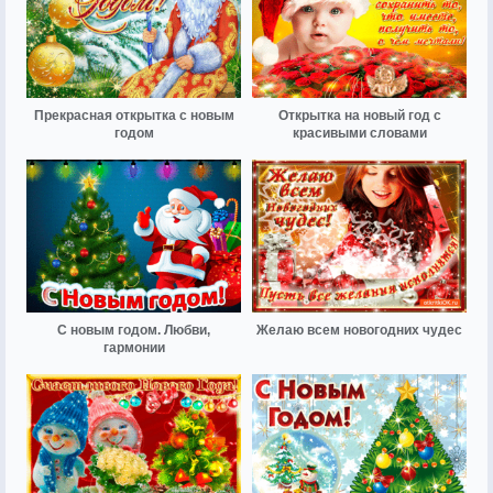
Прекрасная открытка с новым
Открытка на новый год с
годом
красивыми словами
С новым годом. Любви,
Желаю всем новогодних чудес
гармонии