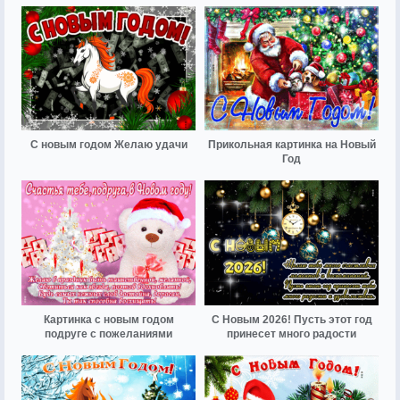
С новым годом Желаю удачи
Прикольная картинка на Новый
Год
Картинка с новым годом
С Новым 2026! Пусть этот год
подруге с пожеланиями
принесет много радости