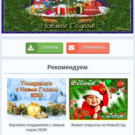
СКАЧАТЬ
ОТПРАВИТЬ
Рекомендуем
Картинка поздравляю с новым
Живая открытка на Новый Год
годом 2026!