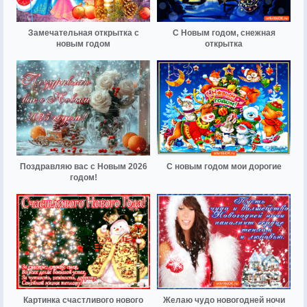
Замечательная открытка с
С Новым годом, снежная
новым годом
открытка
Поздравляю вас с Новым 2026
С новым годом мои дорогие
годом!
Картинка счастливого нового
Желаю чудо новогодней ночи